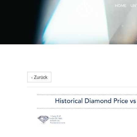
HOME
UN
‹ Zurück