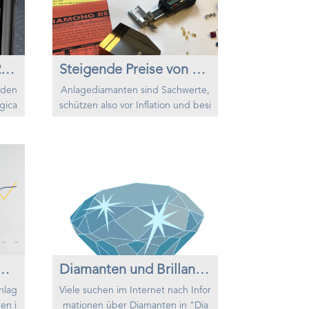
nsmi
rt sich das Verhältnis zwischen Dru
icht
ck und Temperatur zu stark, könne
n die Kristalle ver...
GIA Zertifikate bis 2025 nur noch digital
Steigende Preise von Anlagediamanten
iden
Anlagediamanten sind Sachwerte,
gica
schützen also vor Inflation und besi
 die
tzen weitere Vorteile wie die Unab
ich n
hängigkeit der Wertentwicklung v
werd
on anderen Sachwerten wie Gold.
 und
Die Preisentwicklung ist für Sie als
art.
Investor von offensichtlichem Inter
eine
esse. In diesem Bereich sind sowo
 her
hl grundsätzliche als auch aktuelle
nolo
Mechanismen wirksam. Anlagedi
amanten f...
agediamanten kennen und verstehen
Diamanten und Brillanten
nlag
Viele suchen im Internet nach Infor
en i
mationen über Diamanten in "Dia