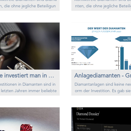
n, die ohne jegliche Beteiligun
nten, die ohne jegliche Beteil
n Menschenrechtsverletzunge
g an Menschenrechtsverletzu
Krieg oder Gewalt abgebaut, g
n, Krieg oder Gewalt abgebau
hliffen und gehandelt werden.
eschliffen und gehandelt wer
se Diamanten werden auch als
Diese Diamanten werden auch
utdiamanten" oder "Kriegsdia
"Blutdiamanten" oder "Krieg
ten" bezeichnet, da sie mit be
manten" bezeichnet, da sie mi
fneten Konflikten in Verbindun
waffneten Konflikten in Verbi
ebracht werden. Der Begriff "k
g gebracht werden. Der Begrif
onfliktfrei" wird verwend...
onfliktfrei" wird verwend...
Wie investiert man in Diamanten?
estitionen in Diamanten sind in
Diamantanlagen sind keine ne
 letzten Jahren immer beliebte
orm der Investition. Es gab sie
eworden, da die Menschen nac
on lange vor unserer Zeit. Dia
lternativen Anlagemöglichkeite
en und Edelsteine sind Zeiche
uchen, die sicher und nachhalti
n Ehre, Nationalstolz, Luxus, 
ind und langfristiges Wachstum
und höchstem Reichtum. Sie s
ten. Diamanten sind seit lange
n für die Stärke und Stabilität 
ertbeständig und daher die id
r Nation und zeigen, dass es ih