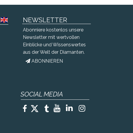
r att
eibung angeboten werden. Diese
Bezeichnung i...
NEWSLETTER
Abonniere kostenlos unsere
Newsletter mit wertvollen
Einblicke und Wissenswertes
aus der Welt der Diamanten.
ABONNIEREN

SOCIAL MEDIA





