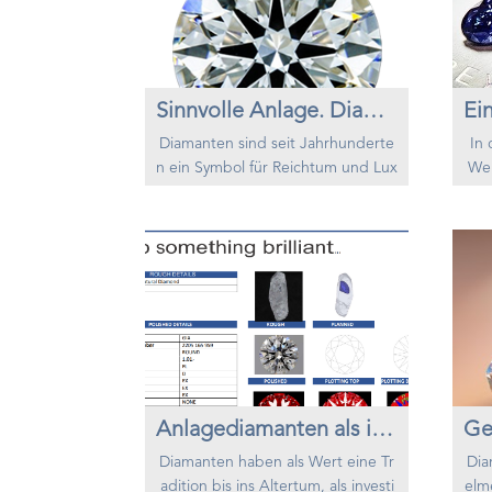
rde bedeuten, dass die verkauften
eal
Diamanten den Mindestanforderu
nla
ngen des Kimberley Process Cert
i...
Sinnvolle Anlage. Diamanten!
Diamanten sind seit Jahrhunderte
In 
n ein Symbol für Reichtum und Lux
Wel
us und eine beliebte Anlagemögli
nzk
chkeit für Menschen, die ihr Portfo
te 
lio diversifizieren möchten. Die Sch
ren
weiz ist ein besonders attraktiver
gen
Markt für Diamanteninvestitionen,
foli
da sie für Stabilität, Privatsphäre u
n. 
nd Sicherheit bekannt ist. In diese
r Ve
m Artikel erfahren Sie, warum eine
en A
Diaman...
Anlagediamanten als interessante Investition in Sachwerte
Diamanten haben als Wert eine Tr
Dia
adition bis ins Altertum, als investi
elm