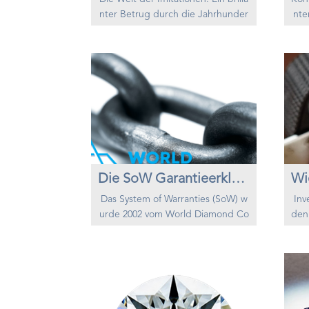
nter Betrug durch die Jahrhunder
nte
te Seit jeher haben Menschen ve
g a
rsucht, die Geheimnisse wertvoller
n, 
Materialien zu entschlüsseln und di
esc
ese auf kunstvolle Weise nachzuah
Die
men. Während Alchimisten im Mitt
"Bl
elalter verzweifelt versuchten, aus
man
unedlen Metallen Gold zu schaffen
waf
– und dabei mehr Könige und Gut
g g
gläubig...
Die SoW Garantieerklärung
Das System of Warranties (SoW) w
Inv
urde 2002 vom World Diamond Co
den
uncil (WDC) im Auftrag der World
r g
Federation of Diamond Bourses
h a
(WFDB) und der International Dia
n s
mond Manufacturers Association (I
g s
DMA) als Selbstregulierungssyste
bie
m der Branche eingeführt dies wü
m w