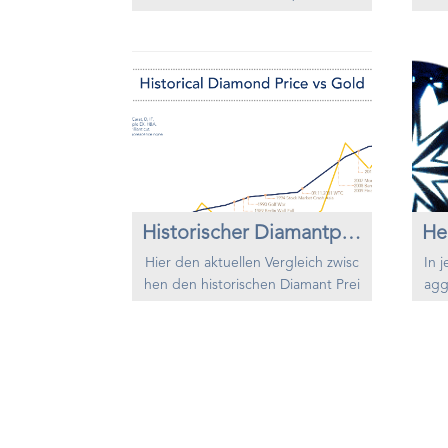
erbare Klasse von Objekten waren
zu 
sie bis vor einigen Jahren jedoch s
eini
chwierig zu handhaben. Heute bie
nig
ten sich sehr interessante Möglich
ten 
keiten in Anlagediamanten, die lei
chke
cht handelbar sind und eine stabil
sen 
e Wertentwicklung erwarten lasse
her
n. Eine solche Investition ist schon
man
mit einem ...
Historischer Diamantpreis
He
Hier den aktuellen Vergleich zwisc
In 
hen den historischen Diamant Prei
agg
se und den historischen Goldpreis
r P
e. Wichtige Ereignisse sind mit d
bt 
en Jahreszahlen erwähnt um die e
Zum
ntsprechenden Verhältnisse von Pr
er 
eis/Ereignis auf zu zeigen.
Elvi
ei
„Wh