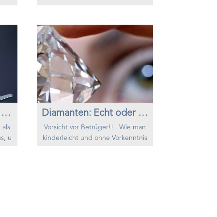
ndel
manten-Guides". Oft sind diese se
tanl
hr kompliziert und enden damit ei
n. Le
nen noch mehr zu verwirren. Hier f
ufen
ühre ich das wichtigste zusammen,
ikat
damit Sie bei der Wahl eines Diam
 ist
antenkaufs, sei es als Schmuck, Gl
diam
ücksbringer oder Investment, eine
 lag
Anleitung finden. Beschäftigen w
ir uns mit de...
Anlage in Diamanten, sinnvoll?
Diamanten: Echt oder falsch?
 als
Vorsicht vor Betrüger!! Wie man
s, u
kinderleicht und ohne Vorkenntnis
se k
se einen echten Diamanten gegen
n, sc
einen synthetischen zu unterschei
nzie
den weiss. Es sollte sich mittlerwe
erso
ile herumgesprochen haben, dass
asse
Zirkone o.ä. als lupenreine Diaman
habe
ten mit dem versteckten Hinweis
chti
"synthetisch" in der Artikelbeschr