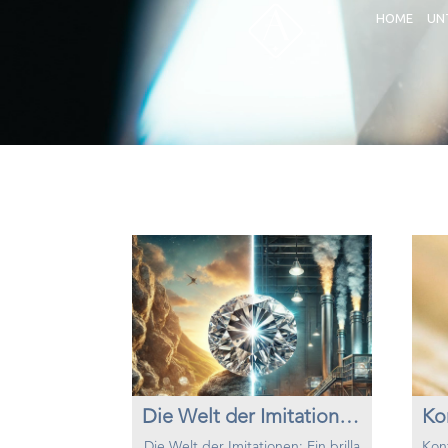
HOME
UN
Die Welt der Imitationen: Ein brillanter Betrug durch die Jahrhunderte
Die Welt der Imitationen: Ein brilla
Konf