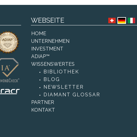
 haben jedoch wird er nie zur b
ge Eigenschaft, die sie zu eine
ekannt...
raktiven Anlagemöglic...
WEBSEITE
HOME
UNTERNEHMEN
INVESTMENT
ADIAP™
WISSENSWERTES
BIBLIOTHEK
BLOG
NEWSLETTER
DIAMANT GLOSSAR
PARTNER
KONTAKT