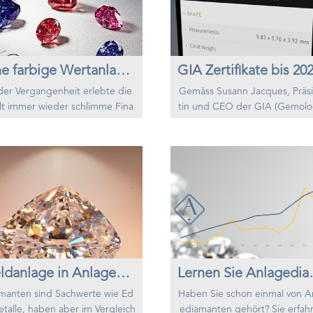
e Wahl für diejenigen, die ihr A
e an Geld, Nahrung und Lebe
geportfolio diversifizieren und i
tteln mangeln wird. Die Gesch
hr Vermögen sc...
e beweist, da...
Eine farbige Wertanlage - Diamanten
der Vergangenheit erlebte die
Gemäss Susann Jacques, Präs
t immer wieder schlimme Fina
tin und CEO der GIA (Gemolo
risen. Während die Finanzmärk
l Institute of America), werden
mehr als 30% ihres Wertes verlo
Zertifikate ab 2025 ausschliessl
, versuchten Anleger ihr Vermö
ur noch digital vorliegen. So 
 zu schützen indem sie ihr Port
en pro Jahr 20 Tonnen Papier
o diversifizierten und absicherte
18,5 Tonnen Kunststoff eingesp
Versierte Anleger verlagerten ih
Ab Januar 2023 wird die GIA 
rmögen schnell von traditionell
digitale Version der Zertifikate
ktien und Anleihen zu alternat
ausbringen. Die neue KI-Tech
iven Anlagen...
gie wird...
Geldanlage in Anlagediamanten für Sicherheit und Rendite
Lernen Sie Anl
manten sind Sachwerte wie Ed
Haben Sie schon einmal von A
etalle, haben aber im Vergleich
ediamanten gehört? Sie erfahr