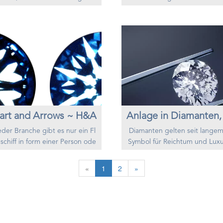
diesen und anderen Realwerten
m Ratgeber, worum es sich ha
ge Vorteile. Diese sind noch we
t und warum Sie diese als Wer
 bekannt und auch deshalb bie
age nicht unterschätzen sollte
sie interessante Einstiegsmögli
sen Sie, wo Sie Diamanten ka
iten für Sie als Investor. Zu die
können und weshalb das Zertif
Vorteilen gehört die viel einfac
von grosser Bedeutung ist. Was
e Handelbarkeit von Anlagedia
mit der Sicherheit von Anlege
ten erst seit dem Jahr 2014.
anten und wo sollten Sie diese
Wa...
ern. Das wird eb...
art and Arrows ~ H&A
jeder Branche gibt es nur ein Fl
Diamanten gelten seit langem
schiff in form einer Person ode
Symbol für Reichtum und Luxu
rodukt. Und in jeder Branche gi
nd das aus gutem Grund. Die
es Platz für ein solches Symbol.
ostbaren Edelsteine sind selte
«
1
2
»
 Beispiel ist es schwierig, üb
hön und haben eine zeitlose A
Rock and Roll zu sprechen ohne
hungskraft, die sie bei Privatp
s Presley zu erwähnen. Im Vergl
nen und Sammlern gleicherm
ch könnte Jerry Lee Lewis mit
n begehrt macht. Diamanten 
ole Lorra Shaking“ ein Hit geh
n jedoch noch eine weitere wi