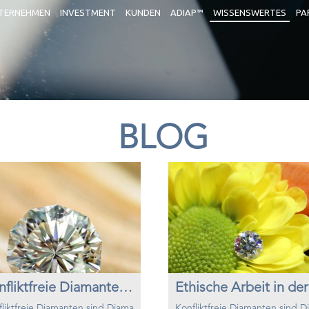
TERNEHMEN
INVESTMENT
KUNDEN
ADIAP™
WISSENSWERTES
PA
BLOG
Konfliktfreie Diamanten. Was bedeutet das?
liktfreie Diamanten sind Diama
Konfliktfreie Diamanten sind 