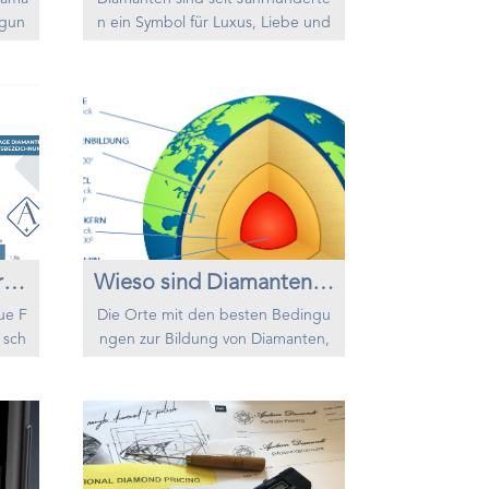
igun
n ein Symbol für Luxus, Liebe und
nge
Status. Doch heute sind Diamante
t, g
n mehr als nur ein hübsches Acces
den.
soire; sie sind auf dem besten We
 als
g, das neue Gold zu werden. In ei
sdia
ner Welt, in der sich die Anlagepo
t be
rtfolios hin zu nachhaltigeren und v
ndun
erantwortungsvolleren Investitione
f "k
n verlagern, werden Diamanten jet
zt als wertvolle...
Anlagediamanten - Gründe für eine Investition in Diamanten
Wieso sind Diamanten so wertvoll
ue F
Die Orte mit den besten Bedingu
 sch
ngen zur Bildung von Diamanten,
mant
befinden sich tief in der Erdkrust
n vo
e. Der Diamant kristallisiert nor
Macht
malerweise unter der Erdoberfläch
tehe
e im sogenannten Erdobermantel,
eine
wo ein sehr hoher Duck und hohe
r ni
Temperaturen herrschen. Verände