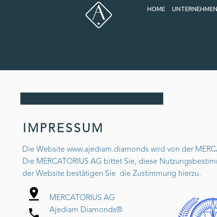
HOME
UNTERNEHME
IMPRESSUM
Die Website www.ajediam.diamonds wird von der MER
Die MERCATORIUS AG bittet Sie, diese Nutzungsbestimm
der Website bestätigen Sie die Zustimmung hierzu.
MERCATORIUS AG
Ajediam Diamonds®