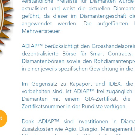
verständliche Preisliste für Diamanten wurd
aktualisiert und weist die aktuellen Diamant
geführt, da dieser im Diamantengeschäft di
angewendet werden. Die aufgeführten P
Mehrwertsteuer.
ADIAP™ berücksichtigt den Grosshandelspreis
dezentralisierte Börse für Smart Contract
Diamantenbörsen sowie den Rohdiamantenpreis
in einer jeweils spezifischen Gewichtung in die
Im Gegensatz zu Rapaport und IDEX, die r
vorbehalten sind, ist ADIAP™ frei zugänglich. 
Diamanten mit einem GIA-Zertifikat, die
Zertifikatsnummer in der Rundiste verfügen.
t
Dank ADIAP™ sind Investitionen in Diam
Zusatzkosten wie Agio. Disagio, Management 