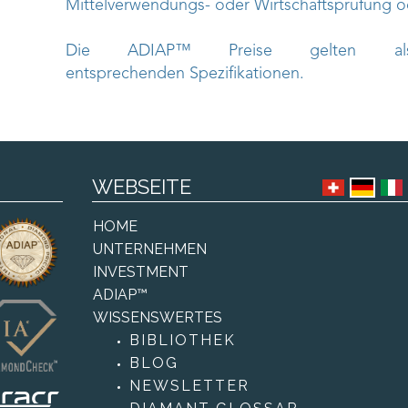
Mittelverwendungs- oder Wirtschaftsprüfung 
Die ADIAP™ Preise gelten als
entsprechenden Spezifikationen.
WEBSEITE
HOME
UNTERNEHMEN
INVESTMENT
ADIAP™
WISSENSWERTES
BIBLIOTHEK
BLOG
NEWSLETTER