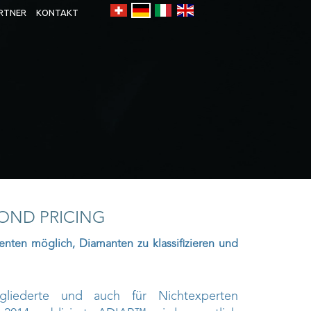
RTNER
KONTAKT
OND PRICING
enten möglich, Diamanten zu klassifizieren und
egliederte und auch für Nichtexperten