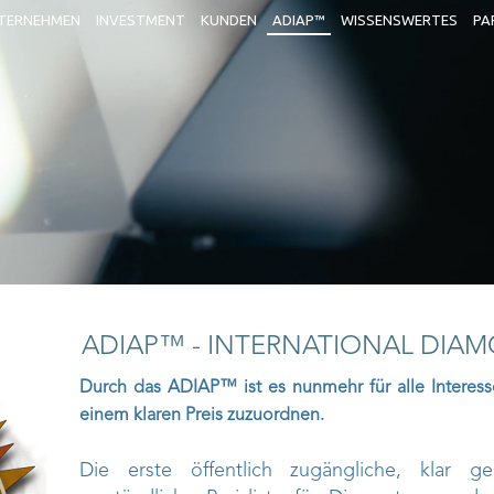
TERNEHMEN
INVESTMENT
KUNDEN
ADIAP™
WISSENSWERTES
PA
ADIAP™ - INTERNATIONAL DIAM
Durch das ADIAP™ ist es nunmehr für alle Interess
einem klaren Preis zuzuordnen.
Die erste öffentlich zugängliche, klar g